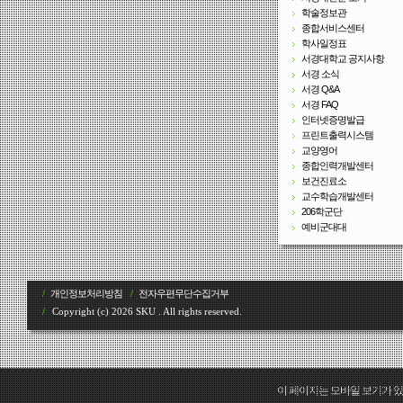
학술정보관
종합서비스센터
학사일정표
서경대학교 공지사항
서경 소식
서경 Q&A
서경 FAQ
인터넷증명발급
프린트출력시스템
교양영어
종합인력개발센터
보건진료소
교수학습개발센터
206학군단
예비군대대
/
개인정보처리방침
/
전자우편무단수집거부
/
Copyright (c) 2026 SKU . All rights reserved.
이 페이지는 모바일 보기가 