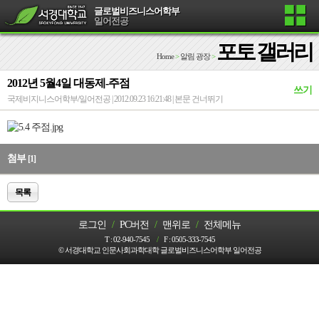
글로벌비즈니스어학부
일어전공
포토 갤러리
Home
>
알림 광장
>
2012년 5월4일 대동제-주점
쓰기
국제비지니스어학부/일어전공 | 2012.09.23 16:21:48 |
본문 건너뛰기
첨부
[1]
목록
로그인
/
PC버전
/
맨위로
/
전체메뉴
T :
02-940-7545
/
F :
0505-333-7545
© 서경대학교 인문사회과학대학 글로벌비즈니스어학부 일어전공