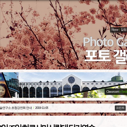
Home
>
알림
Classroom
in Seo
술연구소 초청강연회 안내
/
2019-11-05
프린트