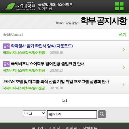
글로벌비즈니스어학부
일어전공
학부 공지사항
Home
>
알림 광장
>
Article Count : 1
쓰기
학과행사 참가 확인서 양식 (다운로드)
공지
국제비지니스어학부/일어전공
2019.03.10
국제비즈니스어학부 일어전공 졸업요건 안내
공지
국제비지니스어학부/일어전공
2013.04.23
JAPAN 호텔 및 대그룹 외식 산업 기업 취업 프로그램 설명회 안내
국제비지니스어학부/일어전공
2017.09.10
1 / 1
로그인
/
PC버전
/
맨위로
/
전체메뉴