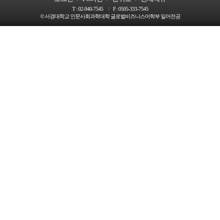
T :
02-940-7545
/
F :
0505-333-7545
© 서경대학교 인문사회과학대학 글로벌비즈니스어학부 일어전공