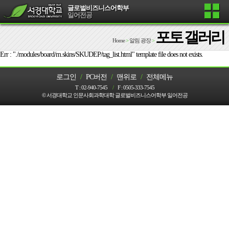
글로벌비즈니스어학부
일어전공
포토 갤러리
Home
>
알림 광장
>
Err : "./modules/board/m.skins/SKUDEP/tag_list.html" template file does not exists.
로그인
/
PC버전
/
맨위로
/
전체메뉴
T :
02-940-7545
/
F :
0505-333-7545
© 서경대학교 인문사회과학대학 글로벌비즈니스어학부 일어전공