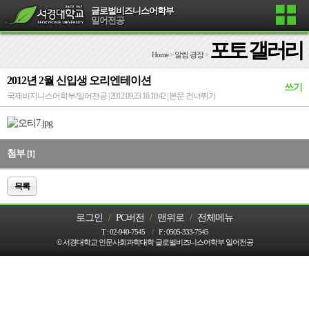
글로벌비즈니스어학부
일어전공
포토 갤러리
Home
>
알림 광장
>
2012년 2월 신입생 오리엔테이션
쓰기
국제비지니스어학부/일어전공 | 2012.09.23 16:10:42 |
본문 건너뛰기
첨부
[1]
목록
로그인
/
PC버전
/
맨위로
/
전체메뉴
T :
02-940-7545
/
F :
0505-333-7545
© 서경대학교 인문사회과학대학 글로벌비즈니스어학부 일어전공