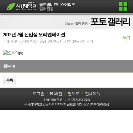
글로벌비즈니스어학부
일어전공
포토 갤러리
Home
>
알림 광장
>
2012년 2월 신입생 오리엔테이션
쓰기
국제비지니스어학부/일어전공 | 2012.09.23 16:12:04 |
본문 건너뛰기
첨부
[1]
목록
로그인
/
PC버전
/
맨위로
/
전체메뉴
T :
02-940-7545
/
F :
0505-333-7545
© 서경대학교 인문사회과학대학 글로벌비즈니스어학부 일어전공