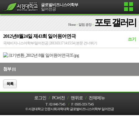
글로벌비즈니스어학부
일어전공
포토 갤러리
Home
>
알림 광장
>
2012년8월24일 제43회 일어원어연극
쓰기
국제비지니스어학부/일어전공 | 2013.03.17 14:15:54 |
본문 건너뛰기
첨부
[1]
목록
로그인
/
PC버전
/
맨위로
/
전체메뉴
T :
02-940-7545
/
F :
0505-333-7545
© 서경대학교 인문사회과학대학 글로벌비즈니스어학부 일어전공