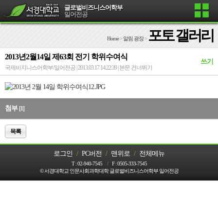
글로벌비즈니스어학부
일어전공
포토 갤러리
Home
>
알림 광장
>
2013년2월14일 제63회 전기 학위수여식
쓰기
국제비지니스어학부/일어전공 | 2013.03.17 14:22:39 |
본문 건너뛰기
첨부
[1]
목록
로그인
/
PC버전
/
맨위로
/
전체메뉴
T :
02-940-7545
/
F :
0505-333-7545
© 서경대학교 인문사회과학대학 글로벌비즈니스어학부 일어전공